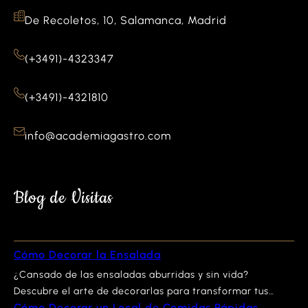
De Recoletos, 10, Salamanca, Madrid
(+3491)-4323347
(+3491)-4321810
info@academiagastro.com
Blog de Visitas
Cómo Decorar la Ensalada
¿Cansado de las ensaladas aburridas y sin vida?
Descubre el arte de decorarlas para transformar tus
Cómo Decorar un Local de Comidas Rápidas
platos en auténticas obras maestras culinarias. No sólo