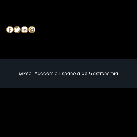
para transformar tu establecimiento en un lugar
irresistiblemente atractivo para tus clientes. Desde
elegir la…
Facebook
Twitter
LinkedIn
Instagram
@Real Academia Española de Gastronomía