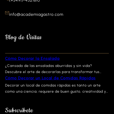
(+3491)-4321810
info@academiagastro.com
Blog de Visitas
Cómo Decorar la Ensalada
¿Cansado de las ensaladas aburridas y sin vida?
Descubre el arte de decorarlas para transformar tus
Cómo Decorar un Local de Comidas Rápidas
platos en auténticas obras maestras culinarias. No sólo
se trata de combinar ingredientes saludables, sino de
Decorar un local de comidas rápidas es tanto un arte
presentarlos de manera que deleiten tanto la vista como
como una ciencia; requiere de buen gusto, creatividad y
el paladar. Acompáñanos en este viaje gastronómico
un profundo entendimiento sobre cómo el ambiente
donde te revelaremos técnicas sencillas pero efectivas…
influye en la experiencia gastronómica. En este espacio,
Subscríbete
descubrirás estrategias efectivas y consejos innovadores